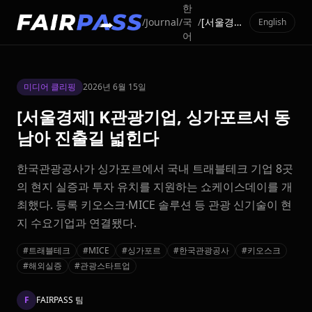
한
/
Journal
/
국
/
[서울경제] K관광기업, 싱가포르서 동남아 진출길 넓힌다
English
어
미디어 클리핑
2026년 6월 15일
[서울경제] K관광기업, 싱가포르서 동
남아 진출길 넓힌다
한국관광공사가 싱가포르에서 국내 트래블테크 기업 8곳
의 현지 실증과 투자 유치를 지원하는 쇼케이스데이를 개
최했다. 등록 키오스크·MICE 솔루션 등 관광 신기술이 현
지 수요기업과 연결됐다.
#트래블테크
#MICE
#싱가포르
#한국관광공사
#키오스크
#해외실증
#관광스타트업
F
FAIRPASS 팀